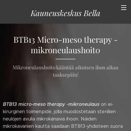
Kauneuskeskus
Bella
BTB13 Micro-meso therapy -
mikroneulaushoit0
Mikroneulaushoito kääntää aikuisen ihon aikaa
taaksepäin!
BTB13 micro-meso therapy -mikroneulaus
on ei-
kirurginen toimenpide, jolla muodostetaan steriilien
neulojen avulla mikrokanavia ihoon. Näiden
mikrokavanien kautta saadaan BTB13-yhdisteen suora