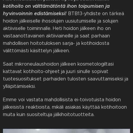
kotihoito on välttämätöntä ihon toipumisen ja
hyvinvoinnin edistämiseksi!
BTB13-yhdiste on tärkeä
hoidon jälkeiselle ihosolujen uusiutumiselle ja solujen
aktiiviselle toiminnalle. Heti hoidon jälkeen iho on
vastaanottavainen aktiiviaineille ja saat parhaan
mahdollisen hoitotuloksen sarja- ja kotihoidosta
välittömästi käsittelyn jälkeen.
Saat mikroneulaushoidon jälkeen kosmetologiltasi
kattavat kotihoito-ohjeet ja juuri sinulle sopivat
tuotesuositukset parhaiden tulosten saavuttamiseksi ja
ylläpitämiseksi.
Emme voi vastata mahdollisista ei-toivotuista hoidon
jälkeisistä reaktioista, mikäli asiakas käyttää kotihoitoon
muita kuin suositeltuja jälkihoitotuotteita.