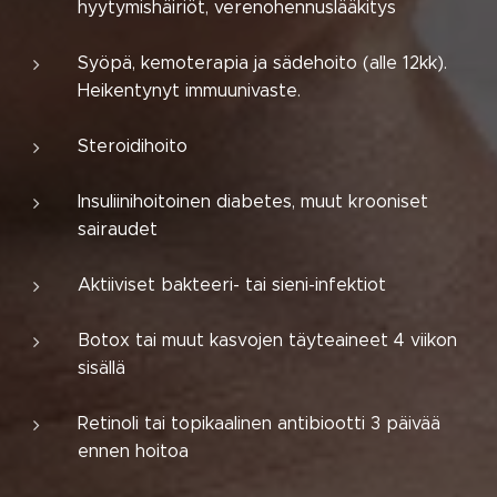
hyytymishäiriöt, verenohennuslääkitys
Syöpä, kemoterapia ja sädehoito (alle 12kk).
Heikentynyt immuunivaste.
Steroidihoito
Insuliinihoitoinen diabetes, muut krooniset
sairaudet
Aktiiviset bakteeri- tai sieni-infektiot
Botox tai muut kasvojen täyteaineet 4 viikon
sisällä
Retinoli tai topikaalinen antibiootti 3 päivää
ennen hoitoa