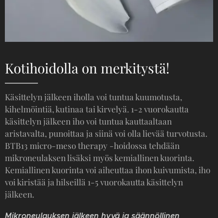
Kotihoidolla on merkitystä!
Käsittelyn jälkeen iholla voi tuntua kuumotusta,
kihelmöintiä, kutinaa tai kirvelyä. 1-2 vuorokautta
käsittelyn jälkeen iho voi tuntua kauttaaltaan
aristavalta, punoittaa ja siinä voi olla lievää turvotusta.
BTB13 micro-meso therapy -hoidossa tehdään
mikroneulaksen lisäksi myös kemiallinen kuorinta.
Kemiallinen kuorinta voi aiheuttaa ihon kuivumista, iho
voi kiristää ja hilseillä 1-5 vuorokautta käsittelyn
jälkeen.
Mikroneulauksen jälkeen hyvä ja säännöllinen