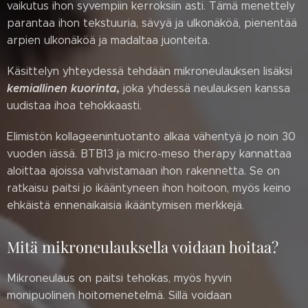
vaikutus ihon syvempiin kerroksiin asti. Tämä menettely
parantaa ihon tekstuuria, sävyä ja ulkonäköä, pienentää
arpien ulkonäköä ja madaltaa juonteita.
Käsittelyn yhteydessä tehdään mikroneulauksen lisäksi
kemiallinen kuorinta
,
joka yhdessä neulauksen kanssa
uudistaa ihoa tehokkaasti.
Elimistön kollageenintuotanto alkaa vähentyä jo noin 30
vuoden iässä. BTB13 ja micro-meso therapy kannattaa
aloittaa ajoissa vahvistamaan ihon rakennetta. Se on
ratkaisu paitsi jo ikääntyneen ihon hoitoon, myös keino
ehkäistä ennenaikaisia ikääntymisen merkkejä.
Mitä mikroneulauksella voidaan hoitaa?
Mikroneulaus on paitsi tehokas, myös hyvin
monipuolinen hoitomenetelmä. Sillä voidaan