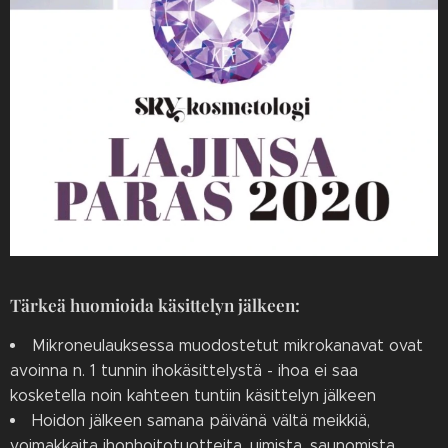
Tärkeä huomioida käsittelyn jälkeen:
Mikroneulauksessa muodostetut mikrokanavat ovat
avoinna n. 1 tunnin ihokäsittelystä - ihoa ei saa
kosketella noin kahteen tuntiin käsittelyn jälkeen
Hoidon jälkeen samana päivänä vältä meikkiä,
voimakkaita ihonhoitotuotteita, uimista, saunomista,