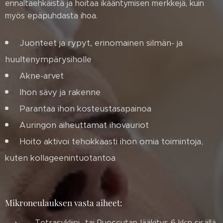
ennaltaehkäistä ja hoitaa ikääntymisen merkkejä, kuin
myös epäpuhdasta ihoa.
Juonteet ja rypyt, erinomainen silmän- ja
huultenympärysiholle
Akne-arvet
Ihon sävy ja rakenne
Parantaa ihon kosteustasapainoa
Auringon aiheuttamat ihovauriot
Hoito aktivoi tehokkaasti ihon omia toimintoja,
kuten kollageenintuotantoa
Mikroneulauksen vasta aiheet:
Tetrasykliini- tai Ruoccutan-lääkitys 6 kk:n sisällä