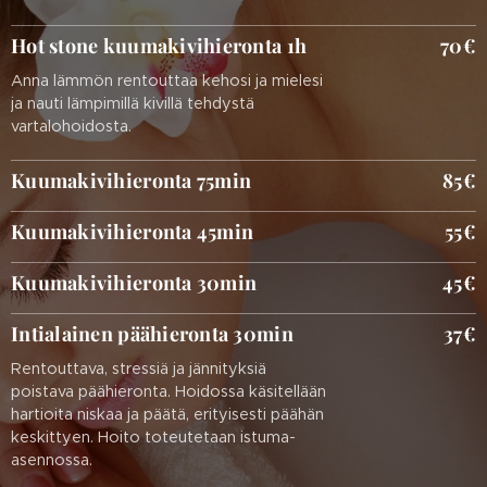
Hot stone kuumakivihieronta 1h
70€
Anna lämmön rentouttaa kehosi ja mielesi
ja nauti lämpimillä kivillä tehdystä
vartalohoidosta.
Kuumakivihieronta 75min
85€
Kuumakivihieronta 45min
55€
Kuumakivihieronta 30min
45€
Intialainen päähieronta 30min
37€
Rentouttava, stressiä ja jännityksiä
poistava päähieronta. Hoidossa käsitellään
hartioita niskaa ja päätä, erityisesti päähän
keskittyen. Hoito toteutetaan istuma-
asennossa.