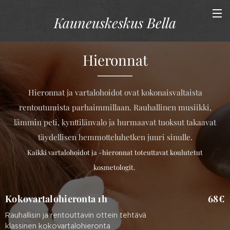
Kauneuskeskus
Bella
Hieronnat
Hieronnat ja vartalohoidot ovat kokonaisvaltaista
rentoutumista parhaimmillaan. Rauhallinen musiikki,
lämmin peti, kynttilänvalo ja hurmaavat tuoksut takaavat
täydellisen hemmotteluhetken juuri sinulle.
Kaikki vartalohoidot ja -hieronnat toteuttavat koulutetut
kosmetologit.
Kokovartalohieronta 1h
68€
Rauhallisin ja rentouttavin ottein tehtävä
klassinen kokovartalohieronta