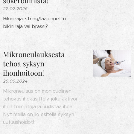
sokeroinnista!
22.02.2026
Bikiniraja, string/laajennettu
bikiniraja vai brassi?
Mikroneulauksesta
tehoa syksyn
ihonhoitoon!
29.09.2024
Mikroneulaus on monipuolinen,
tehokas ihokäsittely, joka aktivoi
ihon toimintoja ja uudistaa ihoa.
Nyt meillä on ilo esitellä syksyn
uutuushoidot!