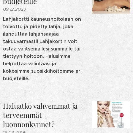
budjeteille
09.12.2023
Lahjakortti kauneushoitolaan on
toivottu ja pidetty lahja, joka
ilahduttaa lahjansaajaa
takuuvarmasti! Lahjakortin voit
ostaa valitsemallesi summalle tai
tiettyyn hoitoon. Halusimme
helpottaa valintaasi ja
kokosimme suosikkihoitomme eri
budjeteille.
Haluatko vahvemmat ja
terveemmät
luonnonkynnet?
18.08.2019