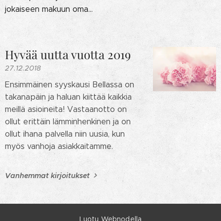
jokaiseen makuun oma...
Hyvää uutta vuotta 2019
27.12.2018
Ensimmäinen syyskausi Bellassa on
takanapäin ja haluan kiittää kaikkia
meillä asioineita! Vastaanotto on
ollut erittäin lämminhenkinen ja on
ollut ihana palvella niin uusia, kun
myös vanhoja asiakkaitamme.
Vanhemmat kirjoitukset
Luotu
Webnodella