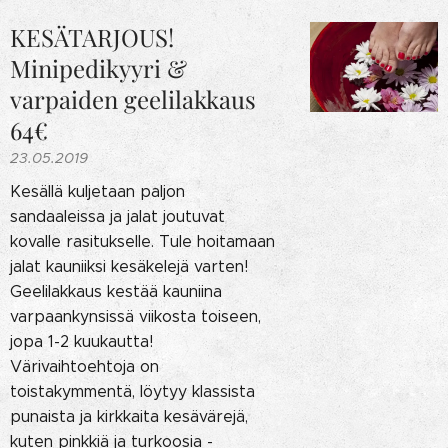
KESÄTARJOUS!
Minipedikyyri &
varpaiden geelilakkaus
64€
23.05.2019
Kesällä kuljetaan paljon
sandaaleissa ja jalat joutuvat
kovalle rasitukselle. Tule hoitamaan
jalat kauniiksi kesäkelejä varten!
Geelilakkaus kestää kauniina
varpaankynsissä viikosta toiseen,
jopa 1-2 kuukautta!
Värivaihtoehtoja on
toistakymmentä, löytyy klassista
punaista ja kirkkaita kesävärejä,
kuten pinkkiä ja turkoosia -