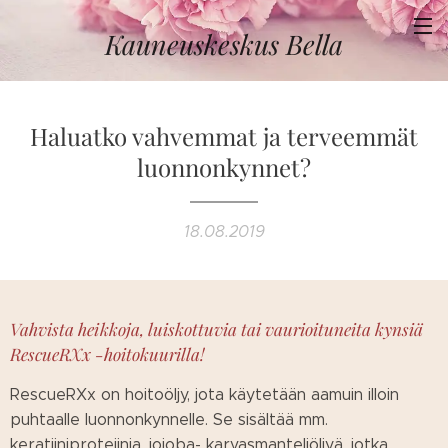
Kauneuskeskus
Bella
Haluatko vahvemmat ja terveemmät
luonnonkynnet?
18.08.2019
Vahvista heikkoja, luiskottuvia tai vaurioituneita kynsiä
RescueRXx -hoitokuurilla!
RescueRXx on hoitoöljy, jota käytetään aamuin illoin
puhtaalle luonnonkynnelle. Se sisältää mm.
keratiiniproteiinia, jojoba- karvasmanteliöljyä, jotka