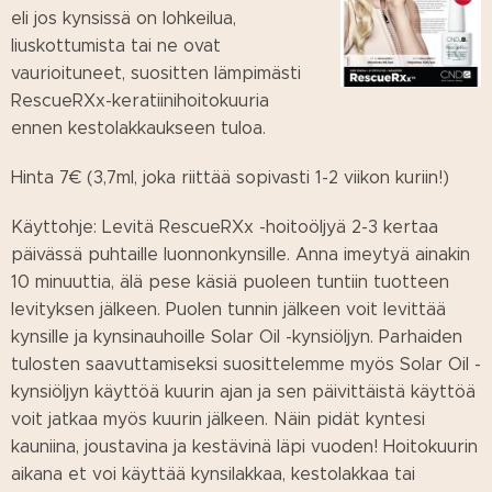
eli jos kynsissä on lohkeilua,
liuskottumista tai ne ovat
vaurioituneet, suositten lämpimästi
RescueRXx-keratiinihoitokuuria
ennen kestolakkaukseen tuloa.
Hinta 7€ (3,7ml, joka riittää sopivasti 1-2 viikon kuriin!)
Käyttohje: Levitä RescueRXx -hoitoöljyä 2-3 kertaa
päivässä puhtaille luonnonkynsille. Anna imeytyä ainakin
10 minuuttia, älä pese käsiä puoleen tuntiin tuotteen
levityksen jälkeen. Puolen tunnin jälkeen voit levittää
kynsille ja kynsinauhoille Solar Oil -kynsiöljyn. Parhaiden
tulosten saavuttamiseksi suosittelemme myös Solar Oil -
kynsiöljyn käyttöä kuurin ajan ja sen päivittäistä käyttöä
voit jatkaa myös kuurin jälkeen. Näin pidät kyntesi
kauniina, joustavina ja kestävinä läpi vuoden! Hoitokuurin
aikana et voi käyttää kynsilakkaa, kestolakkaa tai