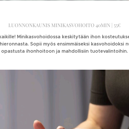
LUONNONKAUNIS MINIKASVOHOITO 40MIN | 55€
kaikille! Minikasvohoidossa keskitytään ihon kosteutuks
ieronnasta. Sopii myös ensimmäiseksi kasvohoidoksi nu
opastusta ihonhoitoon ja mahdollisiin tuotevalintoihin.