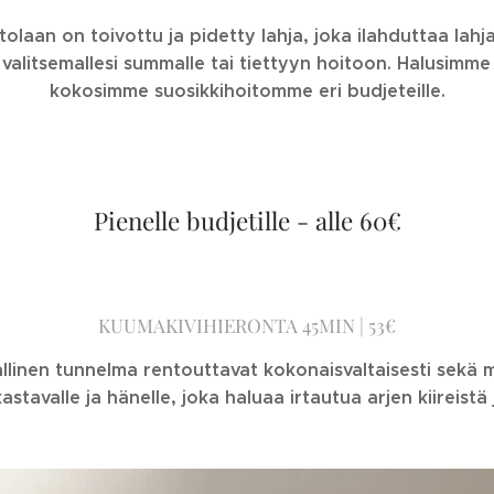
olaan on toivottu ja pidetty lahja, joka ilahduttaa lah
 valitsemallesi summalle tai tiettyyn hoitoon. Halusimme 
kokosimme suosikkihoitomme eri budjeteille.
Pienelle budjetille - alle 60€
KUUMAKIVIHIERONTA 45MIN | 53€
llinen tunnelma rentouttavat kokonaisvaltaisesti sekä m
stavalle ja hänelle, joka haluaa irtautua arjen kiireistä 