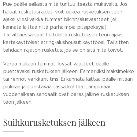
Pue päälle sellaista mitä tuntuu itsestä mukavalta. Jos
haluat rusketusraidat, voit pukea rusketuksen teon
ajaksi yllesi vaikka tummat bikinit/alusvaatteet (ei
kannata laittaa niitä parhaimpia pitsipöksyjä).
Tarvittaessa saat hoitolalta rusketuksen teon ajaksi
kertakäyttöiset string-alushousut käyttöösi. Tai sitten
tehdään rajaton rusketus, jos se on sitä mitä toivot.
Varaa mukaan tummat, löysät vaatteet päälle
puettavaksi rusketuksen jälkeen. Esimerkiksi maksimekko
tai rennot verkkarit tms. Ei kannata laittaa päälle mitään
piukkaa ja puristavaa tässä kohtaa. Lämpimään
vuodenaikaan sandaalit ovat paras jalkine rusketuksen
teon jälkeen.
Suihkurusketuksen jälkeen