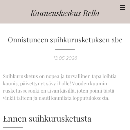
Kauneuskeskus
Bella
Onnistuneen suihkurusketuksen abc
13.05.2026
Suihkurusketus on nopea ja turvallinen tapa loihtia
kaunis, päivettynyt sävy iholle! Vuoden kuumin
rusketussesonki on aivan käsillä, joten poimi tästä
vinkit talteen ja nauti kauniista lopputuloksesta.
Ennen suihkurusketusta