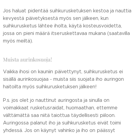
Jos haluat pidentää suihkurusketuksen kestoa ja nauttia
kevyestä päivetyksestä myös sen jälkeen, kun
suihkurusketus lähtee iholta, käytä kosteusvoidetta,
jossa on pieni määrä itseruskettavaa mukana (saatavilla
myös meiltä).
Muista aurinkosuoja!
Vaikka ihosi on kauniin päivettynyt, suihkurusketus ei
sisällä aurinkosuojaa - muista siis suojata iho auringon
haitoilta myös suihkurusketuksen jälkeen!
P.s. jos olet jo nauttinut auringosta ja sinulla on
voimakkaat rusketusraidat, huomaathan, ettemme
välttämättä saa niitä taiottua täydellisesti piiloon.
Auringossa palanut iho ja suihkurusketus eivät toimi
yhdessä. Jos on käynyt vahinko ja iho on päässyt