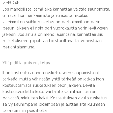
vielä 24h.
Jos mahdollista, tämä aika kannattaa välttää saunomista,
uimista, ihon hankaamista ja runsasta hikoilua.
Useimmiten suihkurusketus on parhaimmillaan parin
pesun jälkeen eli noin pari vuorokautta värin levityksen
jälkeen. Jos sinulla on meno lauantaina, kannattaa siis
rusketukseen piipahtaa torstai-iltana tai viimeistään
perjantaiaamuna.
Ylläpidä kaunis rusketus
Ihon kosteutus ennen rusketukseen saapumista oli
tärkeää, mutta vähintään yhtä tärkeää on jatkaa ihon
kosteuttamista rusketuksen teon jälkeen. Levitä
kosteusvoidetta koko vartalolle vähintään kerran
päivässä, mieluiten kaksi. Kosteutuksen avulla rusketus
säilyy kauniimpana pidempään ja auttaa sitä kulumaan
tasaisemmin pois iholta.