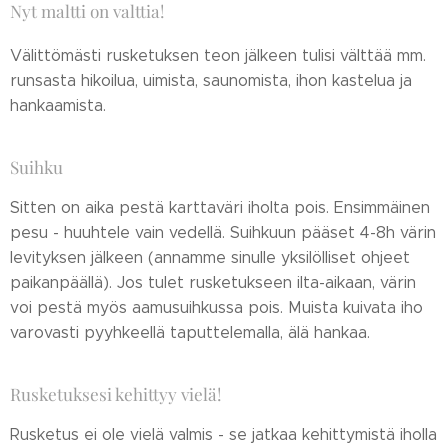
Nyt maltti on valttia!
Välittömästi rusketuksen teon jälkeen tulisi välttää mm.
runsasta hikoilua, uimista, saunomista, ihon kastelua ja
hankaamista.
Suihku
Sitten on aika pestä karttaväri iholta pois. Ensimmäinen
pesu - huuhtele vain vedellä. Suihkuun pääset 4-8h värin
levityksen jälkeen (annamme sinulle yksilölliset ohjeet
paikanpäällä). Jos tulet rusketukseen ilta-aikaan, värin
voi pestä myös aamusuihkussa pois. Muista kuivata iho
varovasti pyyhkeellä taputtelemalla, älä hankaa.
Rusketuksesi kehittyy vielä!
Rusketus ei ole vielä valmis - se jatkaa kehittymistä iholla